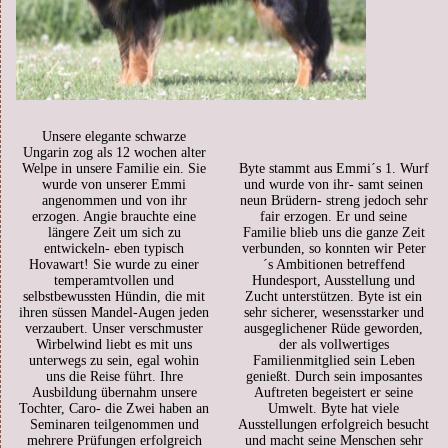
Unsere elegante schwarze
Ungarin zog als 12 wochen alter
Welpe in unsere Familie ein. Sie
Byte stammt aus Emmi´s 1. Wurf
wurde von unserer Emmi
und wurde von ihr- samt seinen
angenommen und von ihr
neun Brüdern- streng jedoch sehr
erzogen. Angie brauchte eine
fair erzogen. Er und seine
längere Zeit um sich zu
Familie blieb uns die ganze Zeit
entwickeln- eben typisch
verbunden, so konnten wir Peter
Hovawart! Sie wurde zu einer
´s Ambitionen betreffend
temperamtvollen und
Hundesport, Ausstellung und
selbstbewussten Hündin, die mit
Zucht unterstützen. Byte ist ein
ihren süssen Mandel-Augen jeden
sehr sicherer, wesensstarker und
verzaubert. Unser verschmuster
ausgeglichener Rüde geworden,
Wirbelwind liebt es mit uns
der als vollwertiges
unterwegs zu sein, egal wohin
Familienmitglied sein Leben
uns die Reise führt. Ihre
genießt. Durch sein imposantes
Ausbildung übernahm unsere
Auftreten begeistert er seine
Tochter, Caro- die Zwei haben an
Umwelt. Byte hat viele
Seminaren teilgenommen und
Ausstellungen erfolgreich besucht
mehrere Prüfungen erfolgreich
und macht seine Menschen sehr