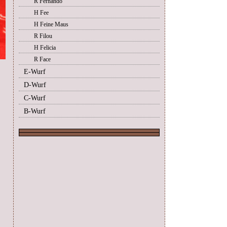
R Fernando
H Fee
H Feine Maus
R Filou
H Felicia
R Face
E-Wurf
D-Wurf
C-Wurf
B-Wurf